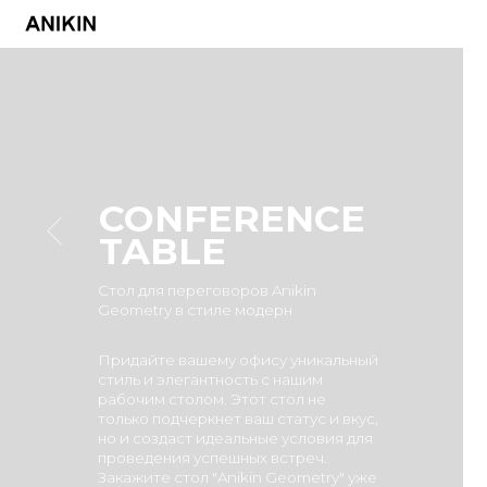
CONFERENCE
TABLE
Стол для переговоров Anikin
Geometry в стиле модерн
Придайте вашему офису уникальный
стиль и элегантность с нашим
рабочим столом. Этот стол не
только подчеркнет ваш статус и вкус,
но и создаст идеальные условия для
проведения успешных встреч.
Закажите стол "Anikin Geometry" уже
сегодня и превратите ваш офис в
пространство, где рождаются
великие идеи и принимаются