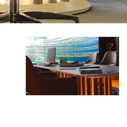
ИДЕАЛЬНОЕ
ПРОСТРАНСТВО
ДЛЯ
ПЕРЕГОВОРОВ
Большой размер стола обеспечивает
комфортное пространство для всех участников
переговоров, создавая атмосферу доверия и
продуктивности. Элегантный и стильный
дизайн способствует созданию благоприятной
обстановки для обсуждений и принятия
решений. Этот стол станет неотъемлемой
частью вашего рабочего процесса,
подчеркивая профессионализм и статус вашей
компании.